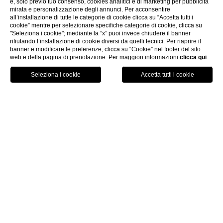
e, solo previo tuo consenso, cookies analitici e di marketing per pubblicità
mirata e personalizzazione degli annunci. Per acconsentire
all’installazione di tutte le categorie di cookie clicca su “Accetta tutti i
cookie” mentre per selezionare specifiche categorie di cookie, clicca su
"Seleziona i cookie"; mediante la “x” puoi invece chiudere il banner
rifiutando l’installazione di cookie diversi da quelli tecnici. Per riaprire il
banner e modificare le preferenze, clicca su “Cookie” nel footer del sito
web e della pagina di prenotazione. Per maggiori informazioni
clicca qui
.
PRENOTA
CHIUDI
HOME
CAMERE & SUITE
DELUXE CON VISTA MARE
Camera Deluxe con Vista Mare
Elegante camera di tipo Deluxe di 21 metri quadrati
situata al terzo piano con una splendida vista mare
attraverso due ampie finestre che guardano su due lati