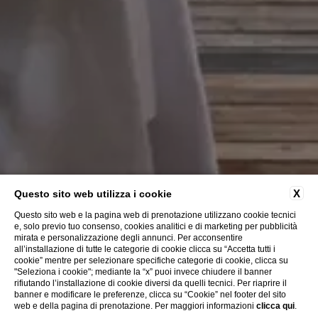
X
Questo sito web utilizza i cookie
Questo sito web e la pagina web di prenotazione utilizzano cookie tecnici
e, solo previo tuo consenso, cookies analitici e di marketing per pubblicità
mirata e personalizzazione degli annunci. Per acconsentire
all’installazione di tutte le categorie di cookie clicca su “Accetta tutti i
cookie” mentre per selezionare specifiche categorie di cookie, clicca su
"Seleziona i cookie"; mediante la “x” puoi invece chiudere il banner
rifiutando l’installazione di cookie diversi da quelli tecnici. Per riaprire il
banner e modificare le preferenze, clicca su “Cookie” nel footer del sito
web e della pagina di prenotazione. Per maggiori informazioni
clicca qui
.